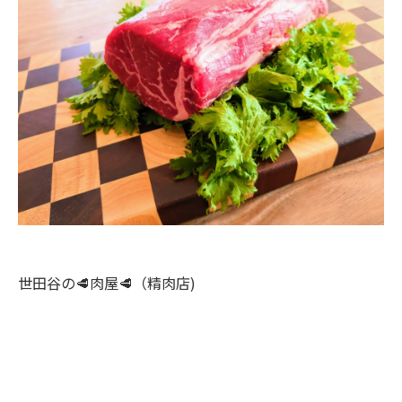
世田谷の🥩肉屋🥩（精肉店)