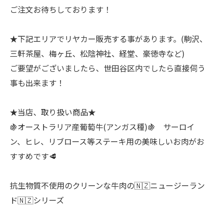
ご注文お待ちしております！
★下記エリアでリヤカー販売する事があります。(駒沢、
三軒茶屋、梅ヶ丘、松陰神社、経堂、豪徳寺など)
ご要望がございましたら、世田谷区内でしたら直接伺う
事も出来ます！
★当店、取り扱い商品★
🍇オーストラリア産葡萄牛(アンガス種)🍇 サーロイ
ン、ヒレ、リブロース等ステーキ用の美味しいお肉がお
すすめです🥩
抗生物質不使用のクリーンな牛肉の🇳🇿ニュージーラン
ド🇳🇿シリーズ