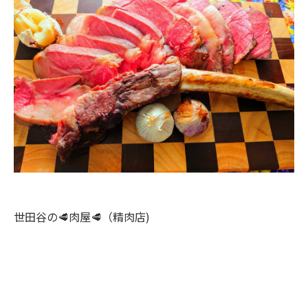
い！新たな発見が…
世田谷の🥩肉屋🥩（精肉店)