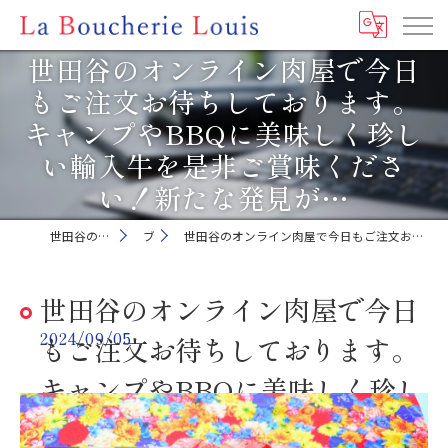
世田谷のオンライン肉屋で今日
もご注文お待ちしております。
キャンプやBBQに美味しく珍し
い輸入牛を是非ご賞味くださ
い！新たな発見が…
世田谷の肉屋ならLa Boucherie Louis
ブログ
世田谷のオンライン肉屋で今日もご注文お待ちしております。キャンプやBBQに美味しく珍しい輸入牛を是非ご賞味ください！新たな発見が…
世田谷のオンライン肉屋で今日
2024/09/05
もご注文お待ちしております。
キャンプやBBQに美味しく珍し
い輸入牛を是非ご賞味くださ