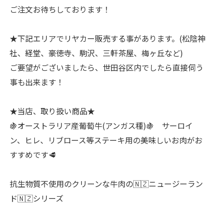
ご注文お待ちしております！
★下記エリアでリヤカー販売する事があります。(松陰神
社、経堂、豪徳寺、駒沢、三軒茶屋、梅ヶ丘など)
ご要望がございましたら、世田谷区内でしたら直接伺う
事も出来ます！
★当店、取り扱い商品★
🍇オーストラリア産葡萄牛(アンガス種)🍇 サーロイ
ン、ヒレ、リブロース等ステーキ用の美味しいお肉がお
すすめです🥩
抗生物質不使用のクリーンな牛肉の🇳🇿ニュージーラン
ド🇳🇿シリーズ