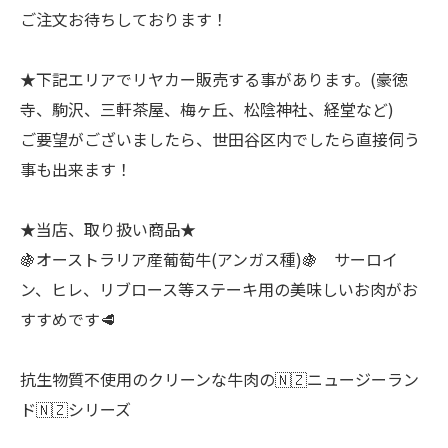
ご注文お待ちしております！
★下記エリアでリヤカー販売する事があります。(豪徳
寺、駒沢、三軒茶屋、梅ヶ丘、松陰神社、経堂など)
ご要望がございましたら、世田谷区内でしたら直接伺う
事も出来ます！
★当店、取り扱い商品★
🍇オーストラリア産葡萄牛(アンガス種)🍇 サーロイ
ン、ヒレ、リブロース等ステーキ用の美味しいお肉がお
すすめです🥩
抗生物質不使用のクリーンな牛肉の🇳🇿ニュージーラン
ド🇳🇿シリーズ