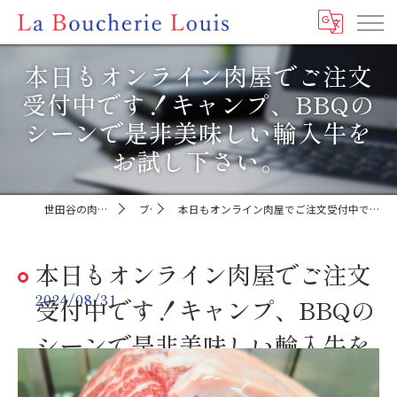
本日もオンライン肉屋でご注文
受付中です！キャンプ、BBQの
シーンで是非美味しい輸入牛を
お試し下さい。
世田谷の肉屋ならLa Boucherie Louis
ブログ
本日もオンライン肉屋でご注文受付中です！キャンプ、BBQのシーンで是非美味しい輸入牛をお試し下さい。
本日もオンライン肉屋でご注文
2024/08/31
受付中です！キャンプ、BBQの
シーンで是非美味しい輸入牛を
お試し下さい。