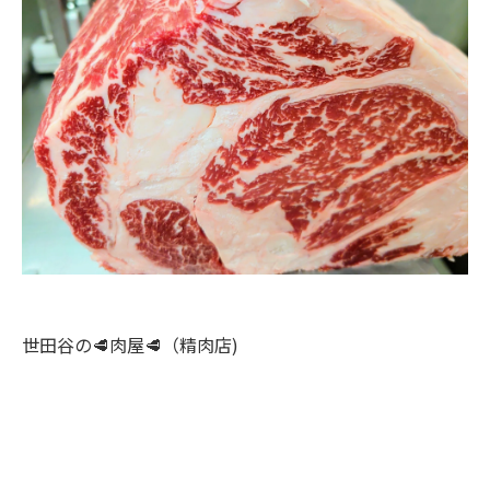
世田谷の🥩肉屋🥩（精肉店)