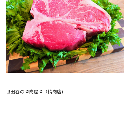
います！
世田谷の🥩肉屋🥩（精肉店)