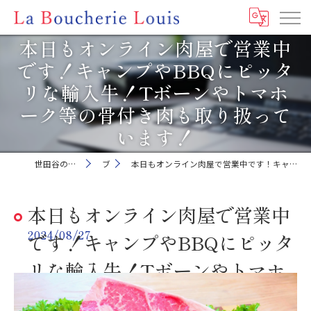
本日もオンライン肉屋で営業中
です！キャンプやBBQにピッタ
リな輸入牛！Tボーンやトマホ
ーク等の骨付き肉も取り扱って
います！
世田谷の肉屋ならLa Boucherie Louis
ブログ
本日もオンライン肉屋で営業中です！キャンプやBBQにピッタリな輸入牛！Tボーンやトマホーク等の骨付き肉も取り扱っています！
本日もオンライン肉屋で営業中
2024/08/27
です！キャンプやBBQにピッタ
リな輸入牛！Tボーンやトマホ
ーク等の骨付き肉も取り扱って