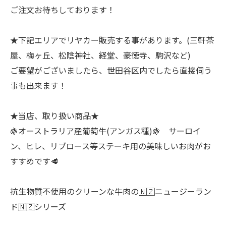
ご注文お待ちしております！
★下記エリアでリヤカー販売する事があります。(三軒茶
屋、梅ヶ丘、松陰神社、経堂、豪徳寺、駒沢など)
ご要望がございましたら、世田谷区内でしたら直接伺う
事も出来ます！
★当店、取り扱い商品★
🍇オーストラリア産葡萄牛(アンガス種)🍇 サーロイ
ン、ヒレ、リブロース等ステーキ用の美味しいお肉がお
すすめです🥩
抗生物質不使用のクリーンな牛肉の🇳🇿ニュージーラン
ド🇳🇿シリーズ