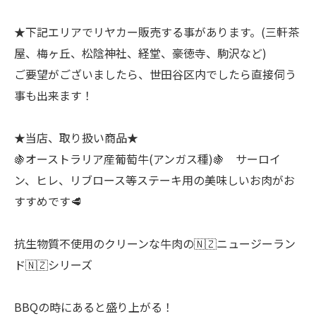
★下記エリアでリヤカー販売する事があります。(三軒茶
屋、梅ヶ丘、松陰神社、経堂、豪徳寺、駒沢など)
ご要望がございましたら、世田谷区内でしたら直接伺う
事も出来ます！
★当店、取り扱い商品★
🍇オーストラリア産葡萄牛(アンガス種)🍇 サーロイ
ン、ヒレ、リブロース等ステーキ用の美味しいお肉がお
すすめです🥩
抗生物質不使用のクリーンな牛肉の🇳🇿ニュージーラン
ド🇳🇿シリーズ
BBQの時にあると盛り上がる！