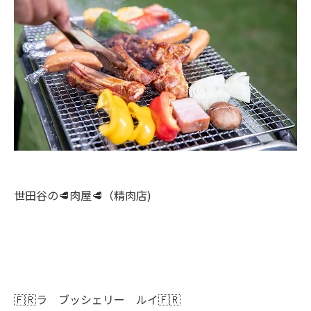
世田谷の🥩肉屋🥩（精肉店)
🇫🇷ラ ブッシェリー ルイ🇫🇷