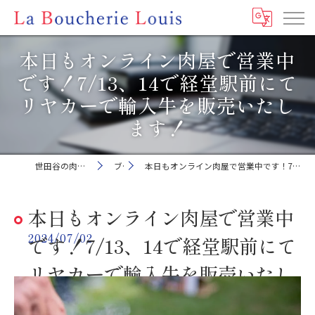
本日もオンライン肉屋で営業中
です！7/13、14で経堂駅前にて
リヤカーで輸入牛を販売いたし
ます！
世田谷の肉屋ならLa Boucherie Louis
ブログ
本日もオンライン肉屋で営業中です！7/13、14で経堂駅前にてリヤカーで輸入牛を販売いたします！
本日もオンライン肉屋で営業中
2024/07/02
です！7/13、14で経堂駅前にて
リヤカーで輸入牛を販売いたし
ます！