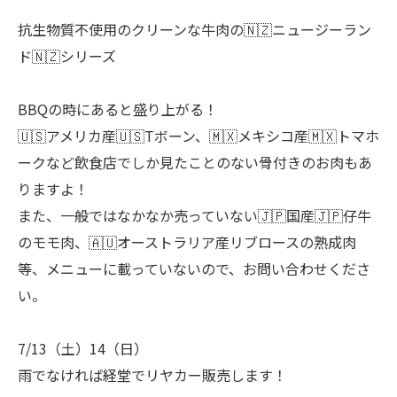
抗生物質不使用のクリーンな牛肉の🇳🇿ニュージーラン
ド🇳🇿シリーズ
BBQの時にあると盛り上がる！
🇺🇸アメリカ産🇺🇸Tボーン、🇲🇽メキシコ産🇲🇽トマホ
ークなど飲食店でしか見たことのない骨付きのお肉もあ
りますよ！
また、一般ではなかなか売っていない🇯🇵国産🇯🇵仔牛
のモモ肉、🇦🇺オーストラリア産リブロースの熟成肉
等、メニューに載っていないので、お問い合わせくださ
い。
7/13（土）14（日）
雨でなければ経堂でリヤカー販売します！