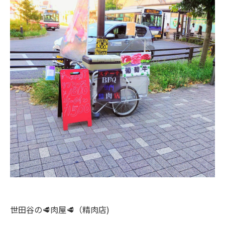
世田谷の🥩肉屋🥩（精肉店)