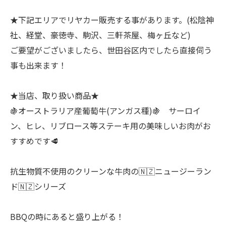
★下記エリアでリヤカー販売する事があります。(松陰神
社、経堂、豪徳寺、駒沢、三軒茶屋、梅ヶ丘など)
ご要望がございましたら、世田谷区内でしたら直接伺う
事も出来ます！
★当店、取り扱い商品★
🍇オーストラリア産葡萄牛(アンガス種)🍇 サーロイ
ン、ヒレ、リブロース等ステーキ用の美味しいお肉がお
すすめです🥩
抗生物質不使用のクリーンな牛肉の🇳🇿ニュージーラン
ド🇳🇿シリーズ
BBQの時にあると盛り上がる！