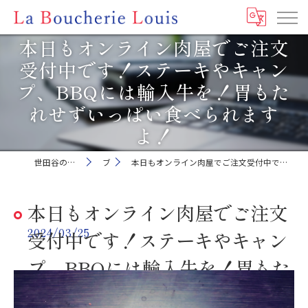
本日もオンライン肉屋でご注文
受付中です！ステーキやキャン
プ、BBQには輸入牛を！胃もた
れせずいっぱい食べられます
よ！
世田谷の肉屋ならLa Boucherie Louis
ブログ
本日もオンライン肉屋でご注文受付中です！ステーキやキャンプ、BBQには輸入牛を！胃もたれせずいっぱい食べられますよ！
本日もオンライン肉屋でご注文
2024/03/25
受付中です！ステーキやキャン
プ、BBQには輸入牛を！胃もた
れせずいっぱい食べられます