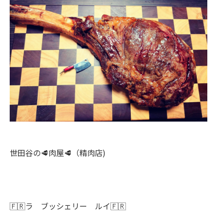
よ！
世田谷の🥩肉屋🥩（精肉店)
🇫🇷ラ ブッシェリー ルイ🇫🇷