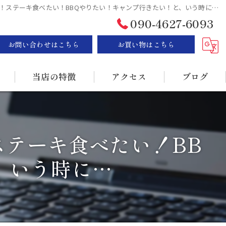
！ステーキ食べたい！BBQやりたい！キャンプ行きたい！と、いう時に…
090-4627-6093
お問い合わせはこちら
お買い物はこちら
当店の特徴
アクセス
ブログ
ステーキ
漫画特集
テーキ食べたい！BB
BBQ
、いう時に…
販売
持ち帰り