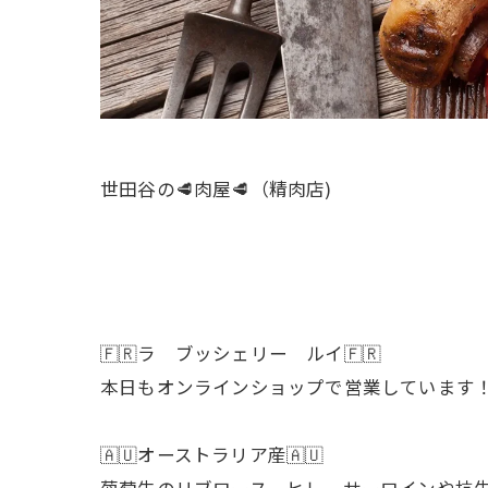
世田谷の🥩肉屋🥩（精肉店)
🇫🇷ラ ブッシェリー ルイ🇫🇷
本日もオンラインショップで営業しています
🇦🇺オーストラリア産🇦🇺
葡萄牛のリブロース、ヒレ、サーロインや抗生