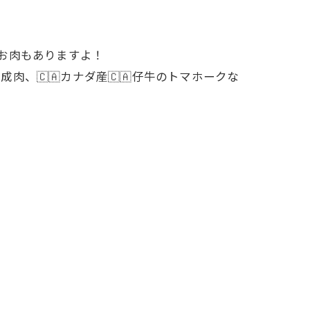
きのお肉もありますよ！
成肉、🇨🇦カナダ産🇨🇦仔牛のトマホークな