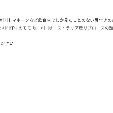
キシコ産🇲🇽トマホークなど飲食店でしか見たことのない骨付
🇯🇵仔牛のモモ肉、🇦🇺オーストラリア産リブロースの熟
ください！