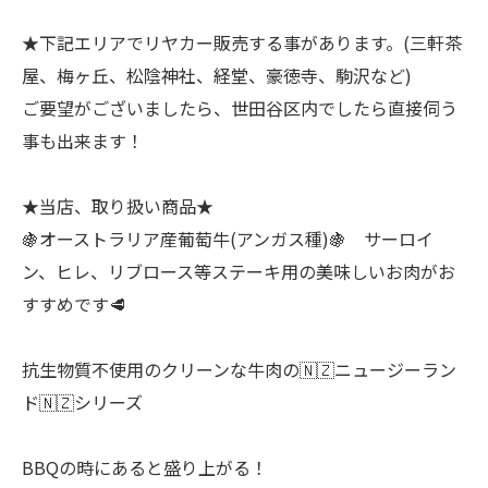
★下記エリアでリヤカー販売する事があります。(三軒茶
屋、梅ヶ丘、松陰神社、経堂、豪徳寺、駒沢など)
ご要望がございましたら、世田谷区内でしたら直接伺う
事も出来ます！
★当店、取り扱い商品★
🍇オーストラリア産葡萄牛(アンガス種)🍇 サーロイ
ン、ヒレ、リブロース等ステーキ用の美味しいお肉がお
すすめです🥩
抗生物質不使用のクリーンな牛肉の🇳🇿ニュージーラン
ド🇳🇿シリーズ
BBQの時にあると盛り上がる！