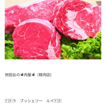
世田谷の🥩肉屋🥩（精肉店)
🇫🇷ラ ブッシェリー ルイ🇫🇷