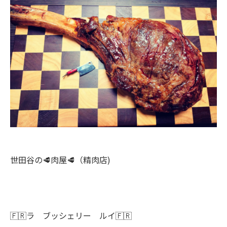
世田谷の🥩肉屋🥩（精肉店)
🇫🇷ラ ブッシェリー ルイ🇫🇷