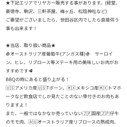
★下記エリアでリヤカー販売する事があります。(経堂、
豪徳寺、駒沢、三軒茶屋、梅ヶ丘、松陰神社など)
ご要望がございましたら、世田谷区内でしたら直接伺う
事も出来ます！
★当店、取り扱い商品★
🍇オーストラリア産葡萄牛(アンガス種)🍇 サーロイ
ン、ヒレ、リブロース等ステーキ用の美味しいお肉がお
すすめです🥩
BBQの時にあると盛り上がる！
🇺🇸アメリカ産🇺🇸Tボーン、🇲🇽メキシコ産🇲🇽トマホ
ークなど飲食店でしか見たことのない骨付きのお肉もあ
りますよ！
また、一般ではなかなか売っていない🇯🇵国産🇯🇵仔牛
のモモ肉、🇦🇺オーストラリア産リブロースの熟成肉、