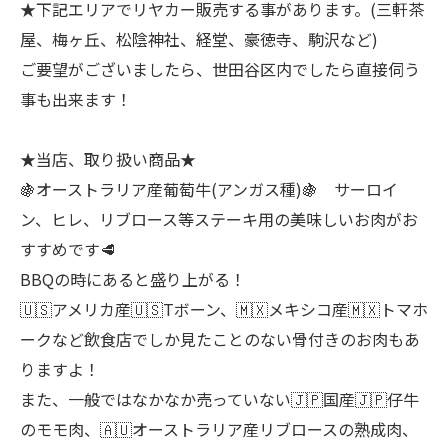
★下記エリアでリヤカー販売する事があります。(三軒茶
屋、梅ヶ丘、松陰神社、経堂、豪徳寺、駒沢など)
ご要望がございましたら、世田谷区内でしたら直接伺う
事も出来ます！
★当店、取り扱い商品★
🍇オーストラリア産葡萄牛(アンガス種)🍇 サーロイ
ン、ヒレ、リブロース等ステーキ用の美味しいお肉がお
すすめです🥩
BBQの時にあると盛り上がる！
🇺🇸アメリカ産🇺🇸Tボーン、🇲🇽メキシコ産🇲🇽トマホ
ークなど飲食店でしか見たことのない骨付きのお肉もあ
りますよ！
また、一般ではなかなか売っていない🇯🇵国産🇯🇵仔牛
のモモ肉、🇦🇺オーストラリア産リブロースの熟成肉、