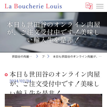
本日も世田谷のオンライン肉屋
が、ご注文受付中です！美味し
い輸入牛を是非！
世田谷の肉屋ならLa Boucherie Louis
ブログ
本日も世田谷のオンライン肉屋が、ご注文受付中です！美味しい輸入牛を是非！
本日も世田谷のオンライン肉屋
2024/02/04
が、ご注文受付中です！美味し
い輸入牛を是非！