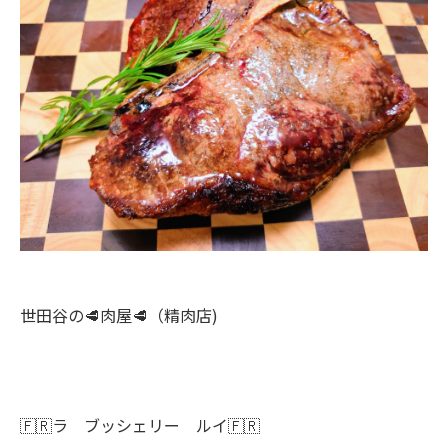
世田谷の🥩肉屋🥩（精肉店)
🇫🇷ラ ブッシェリー ルイ🇫🇷