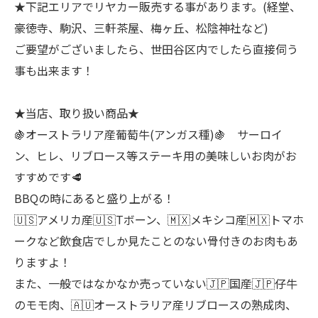
★下記エリアでリヤカー販売する事があります。(経堂、
豪徳寺、駒沢、三軒茶屋、梅ヶ丘、松陰神社など)
ご要望がございましたら、世田谷区内でしたら直接伺う
事も出来ます！
★当店、取り扱い商品★
🍇オーストラリア産葡萄牛(アンガス種)🍇 サーロイ
ン、ヒレ、リブロース等ステーキ用の美味しいお肉がお
すすめです🥩
BBQの時にあると盛り上がる！
🇺🇸アメリカ産🇺🇸Tボーン、🇲🇽メキシコ産🇲🇽トマホ
ークなど飲食店でしか見たことのない骨付きのお肉もあ
りますよ！
また、一般ではなかなか売っていない🇯🇵国産🇯🇵仔牛
のモモ肉、🇦🇺オーストラリア産リブロースの熟成肉、