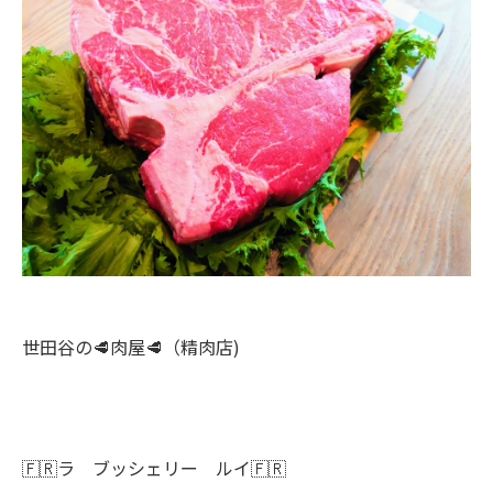
世田谷の🥩肉屋🥩（精肉店)
🇫🇷ラ ブッシェリー ルイ🇫🇷