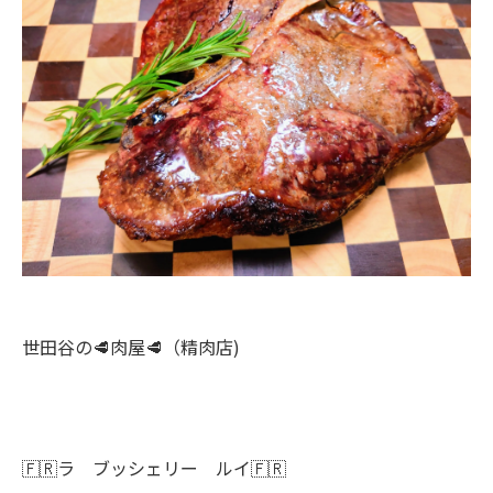
世田谷の🥩肉屋🥩（精肉店)
🇫🇷ラ ブッシェリー ルイ🇫🇷