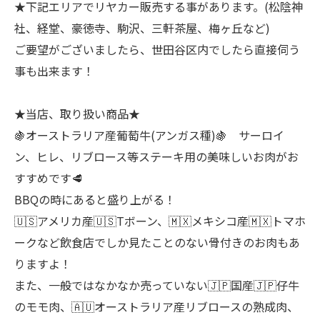
★下記エリアでリヤカー販売する事があります。(松陰神
社、経堂、豪徳寺、駒沢、三軒茶屋、梅ヶ丘など)
ご要望がございましたら、世田谷区内でしたら直接伺う
事も出来ます！
★当店、取り扱い商品★
🍇オーストラリア産葡萄牛(アンガス種)🍇 サーロイ
ン、ヒレ、リブロース等ステーキ用の美味しいお肉がお
すすめです🥩
BBQの時にあると盛り上がる！
🇺🇸アメリカ産🇺🇸Tボーン、🇲🇽メキシコ産🇲🇽トマホ
ークなど飲食店でしか見たことのない骨付きのお肉もあ
りますよ！
また、一般ではなかなか売っていない🇯🇵国産🇯🇵仔牛
のモモ肉、🇦🇺オーストラリア産リブロースの熟成肉、