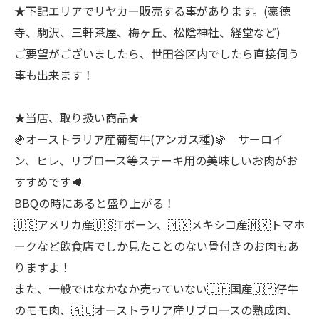
★下記エリアでリヤカー販売する事があります。(豪徳
寺、駒沢、三軒茶屋、梅ヶ丘、松陰神社、経堂など)
ご要望がございましたら、世田谷区内でしたら直接伺う
事も出来ます！
★当店、取り扱い商品★
🍇オーストラリア産葡萄牛(アンガス種)🍇 サーロイ
ン、ヒレ、リブロース等ステーキ用の美味しいお肉がお
すすめです🥩
BBQの時にあると盛り上がる！
🇺🇸アメリカ産🇺🇸Tボーン、🇲🇽メキシコ産🇲🇽トマホ
ークなど飲食店でしか見たことのない骨付きのお肉もあ
りますよ！
また、一般ではなかなか売っていない🇯🇵国産🇯🇵仔牛
のモモ肉、🇦🇺オーストラリア産リブロースの熟成肉、