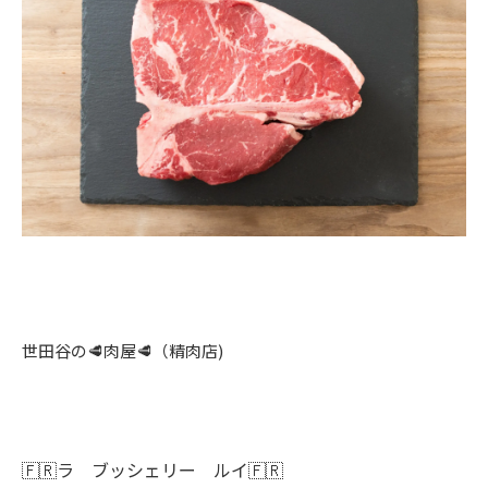
世田谷の🥩肉屋🥩（精肉店)
🇫🇷ラ ブッシェリー ルイ🇫🇷