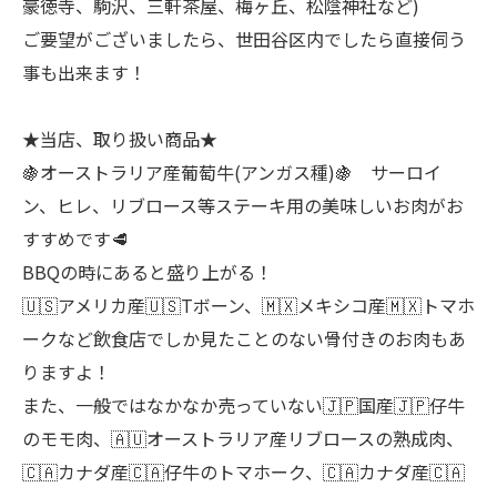
豪徳寺、駒沢、三軒茶屋、梅ヶ丘、松陰神社など)
ご要望がございましたら、世田谷区内でしたら直接伺う
事も出来ます！
★当店、取り扱い商品★
🍇オーストラリア産葡萄牛(アンガス種)🍇 サーロイ
ン、ヒレ、リブロース等ステーキ用の美味しいお肉がお
すすめです🥩
BBQの時にあると盛り上がる！
🇺🇸アメリカ産🇺🇸Tボーン、🇲🇽メキシコ産🇲🇽トマホ
ークなど飲食店でしか見たことのない骨付きのお肉もあ
りますよ！
また、一般ではなかなか売っていない🇯🇵国産🇯🇵仔牛
のモモ肉、🇦🇺オーストラリア産リブロースの熟成肉、
🇨🇦カナダ産🇨🇦仔牛のトマホーク、🇨🇦カナダ産🇨🇦