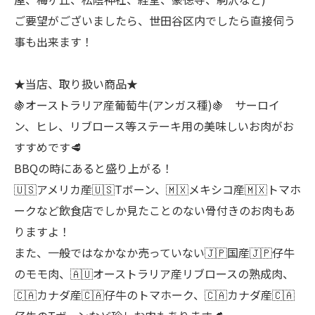
ご要望がございましたら、世田谷区内でしたら直接伺う
事も出来ます！
★当店、取り扱い商品★
🍇オーストラリア産葡萄牛(アンガス種)🍇 サーロイ
ン、ヒレ、リブロース等ステーキ用の美味しいお肉がお
すすめです🥩
BBQの時にあると盛り上がる！
🇺🇸アメリカ産🇺🇸Tボーン、🇲🇽メキシコ産🇲🇽トマホ
ークなど飲食店でしか見たことのない骨付きのお肉もあ
りますよ！
また、一般ではなかなか売っていない🇯🇵国産🇯🇵仔牛
のモモ肉、🇦🇺オーストラリア産リブロースの熟成肉、
🇨🇦カナダ産🇨🇦仔牛のトマホーク、🇨🇦カナダ産🇨🇦