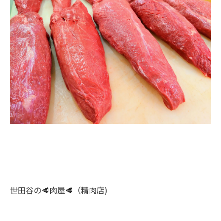
世田谷の🥩肉屋🥩（精肉店)