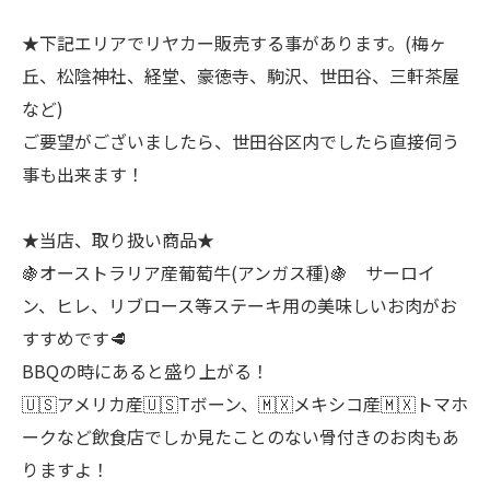
★下記エリアでリヤカー販売する事があります。(梅ヶ
丘、松陰神社、経堂、豪徳寺、駒沢、世田谷、三軒茶屋
など)
ご要望がございましたら、世田谷区内でしたら直接伺う
事も出来ます！
★当店、取り扱い商品★
🍇オーストラリア産葡萄牛(アンガス種)🍇 サーロイ
ン、ヒレ、リブロース等ステーキ用の美味しいお肉がお
すすめです🥩
BBQの時にあると盛り上がる！
🇺🇸アメリカ産🇺🇸Tボーン、🇲🇽メキシコ産🇲🇽トマホ
ークなど飲食店でしか見たことのない骨付きのお肉もあ
りますよ！