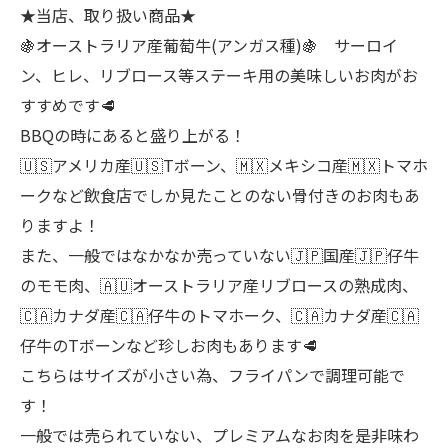
★当店、取り扱い商品★
🍇オーストラリア産葡萄牛(アンガス種)🍇 サーロイ
ン、ヒレ、リブロース等ステーキ用の美味しいお肉がお
すすめです🥩
BBQの時にあると盛り上がる！
🇺🇸アメリカ産🇺🇸Tボーン、🇲🇽メキシコ産🇲🇽トマホ
ークなど飲食店でしか見たことのない骨付きのお肉もあ
りますよ！
また、一般ではなかなか売っていない🇯🇵国産🇯🇵仔牛
のモモ肉、🇦🇺オーストラリア産リブロースの熟成肉、
🇨🇦カナダ産🇨🇦仔牛のトマホーク、🇨🇦カナダ産🇨🇦
仔牛のTボーンなど珍しお肉もあります🥩
こちらはサイズが小さい為、フライパンで調理可能で
す！
一般では売られていない、プレミアムなお肉を是非味わ