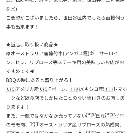
など)
ご要望がございましたら、世田谷区内でしたら直接伺う
事も出来ます！
★当店、取り扱い商品★
🍇オーストラリア産葡萄牛(アンガス種)🍇 サーロイ
ン、ヒレ、リブロース等ステーキ用の美味しいお肉がお
すすめです🥩
BBQの時にあると盛り上がる！
🇺🇸アメリカ産🇺🇸Tボーン、🇲🇽メキシコ産🇲🇽トマホ
ークなど飲食店でしか見たことのない骨付きのお肉もあ
りますよ！
また、一般ではなかなか売っていない🇯🇵国産🇯🇵仔牛
のモモ肉、🇦🇺オーストラリア産リブロースの熟成肉、