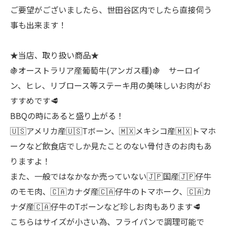
ご要望がございましたら、世田谷区内でしたら直接伺う
事も出来ます！
★当店、取り扱い商品★
🍇オーストラリア産葡萄牛(アンガス種)🍇 サーロイ
ン、ヒレ、リブロース等ステーキ用の美味しいお肉がお
すすめです🥩
BBQの時にあると盛り上がる！
🇺🇸アメリカ産🇺🇸Tボーン、🇲🇽メキシコ産🇲🇽トマホ
ークなど飲食店でしか見たことのない骨付きのお肉もあ
りますよ！
また、一般ではなかなか売っていない🇯🇵国産🇯🇵仔牛
のモモ肉、🇨🇦カナダ産🇨🇦仔牛のトマホーク、🇨🇦カ
ナダ産🇨🇦仔牛のTボーンなど珍しお肉もあります🥩
こちらはサイズが小さい為、フライパンで調理可能で