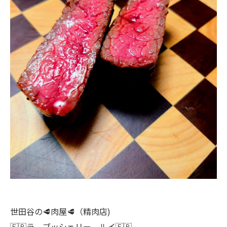
世田谷の🥩肉屋🥩（精肉店)
🇫🇷ラ ブッシェリー ルイ🇫🇷