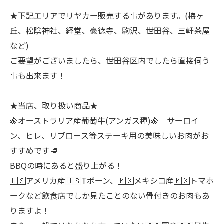
★下記エリアでリヤカー販売する事があります。(梅ヶ
丘、松陰神社、経堂、豪徳寺、駒沢、世田谷、三軒茶屋
など)
ご要望がございましたら、世田谷区内でしたら直接伺う
事も出来ます！
★当店、取り扱い商品★
🍇オーストラリア産葡萄牛(アンガス種)🍇 サーロイ
ン、ヒレ、リブロース等ステーキ用の美味しいお肉がお
すすめです🥩
BBQの時にあると盛り上がる！
🇺🇸アメリカ産🇺🇸Tボーン、🇲🇽メキシコ産🇲🇽トマホ
ークなど飲食店でしか見たことのない骨付きのお肉もあ
りますよ！