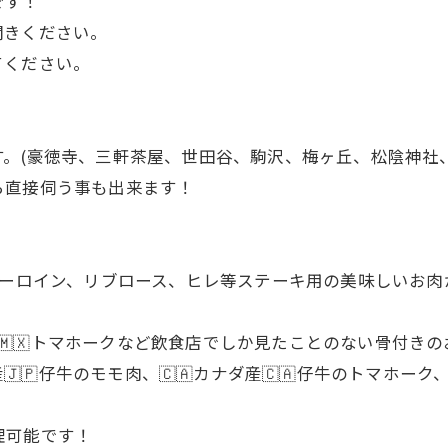
です！
聞きください。
てください。
。(豪徳寺、三軒茶屋、世田谷、駒沢、梅ヶ丘、松陰神社、
ら直接伺う事も出来ます！
 サーロイン、リブロース、ヒレ等ステーキ用の美味しいお肉
キシコ産🇲🇽トマホークなど飲食店でしか見たことのない骨付
🇵仔牛のモモ肉、🇨🇦カナダ産🇨🇦仔牛のトマホーク、
理可能です！