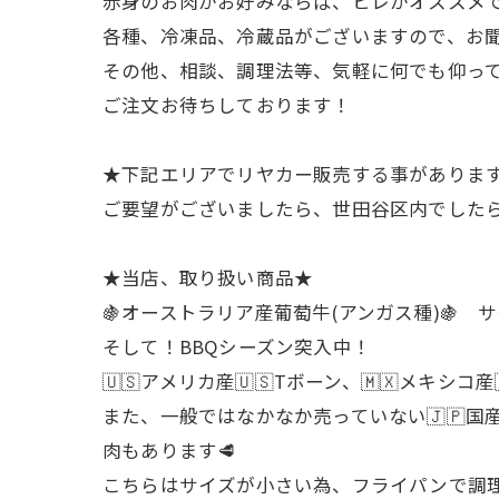
赤身のお肉がお好みならば、ヒレがオススメ
各種、冷凍品、冷蔵品がございますので、お
その他、相談、調理法等、気軽に何でも仰っ
ご注文お待ちしております！
★下記エリアでリヤカー販売する事があります
ご要望がございましたら、世田谷区内でした
★当店、取り扱い商品★
🍇オーストラリア産葡萄牛(アンガス種)🍇
そして！BBQシーズン突入中！
🇺🇸アメリカ産🇺🇸Tボーン、🇲🇽メ
また、一般ではなかなか売っていない🇯🇵国産
肉もあります🥩
こちらはサイズが小さい為、フライパンで調