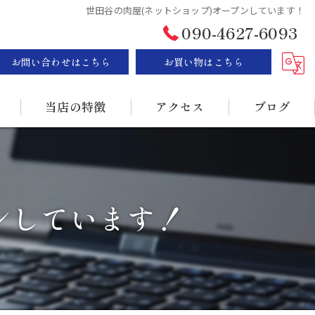
世田谷の肉屋(ネットショップ)オープンしています！
090-4627-6093
お問い合わせはこちら
お買い物はこちら
当店の特徴
アクセス
ブログ
ステーキ
漫画特集
BBQ
ンしています！
販売
持ち帰り