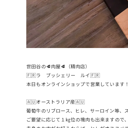
世田谷の🥩肉屋🥩（精肉店）
🇫🇷ラ ブッシェリー ルイ🇫🇷
本日もオンラインショップで営業しています
🇦🇺オーストラリア産🇦🇺
葡萄牛のリブロース、ヒレ、サーロイン等、ス
ご要望に応じて１㎏位の塊肉も出来ますので