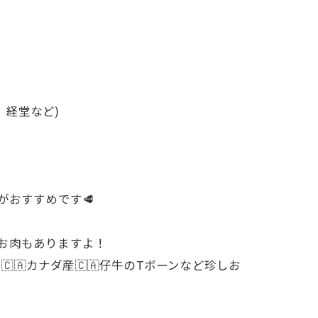
経堂など)
がおすすめです🥩
きのお肉もありますよ！
🇨🇦カナダ産🇨🇦仔牛のTボーンなど珍しお