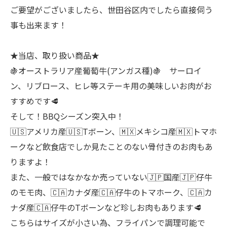
ご要望がございましたら、世田谷区内でしたら直接伺う
事も出来ます！
★当店、取り扱い商品★
🍇オーストラリア産葡萄牛(アンガス種)🍇 サーロイ
ン、リブロース、ヒレ等ステーキ用の美味しいお肉がお
すすめです🥩
そして！BBQシーズン突入中！
🇺🇸アメリカ産🇺🇸Tボーン、🇲🇽メキシコ産🇲🇽トマホ
ークなど飲食店でしか見たことのない骨付きのお肉もあ
りますよ！
また、一般ではなかなか売っていない🇯🇵国産🇯🇵仔牛
のモモ肉、🇨🇦カナダ産🇨🇦仔牛のトマホーク、🇨🇦カ
ナダ産🇨🇦仔牛のTボーンなど珍しお肉もあります🥩
こちらはサイズが小さい為、フライパンで調理可能で