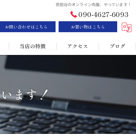
世田谷のオンライン肉屋、やっています！
090-4627-6093
お問い合わせはこちら
お買い物はこちら
当店の特徴
アクセス
ブログ
ステーキ
漫画特集
BBQ
ています！
販売
持ち帰り