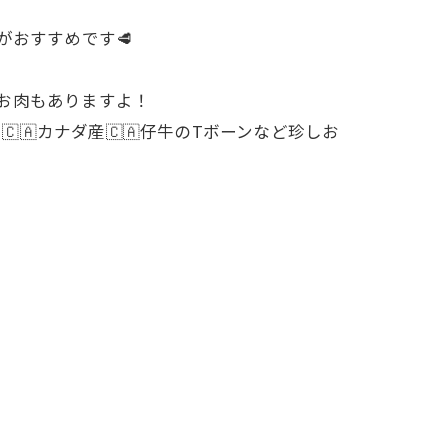
がおすすめです🥩
きのお肉もありますよ！
🇨🇦カナダ産🇨🇦仔牛のTボーンなど珍しお