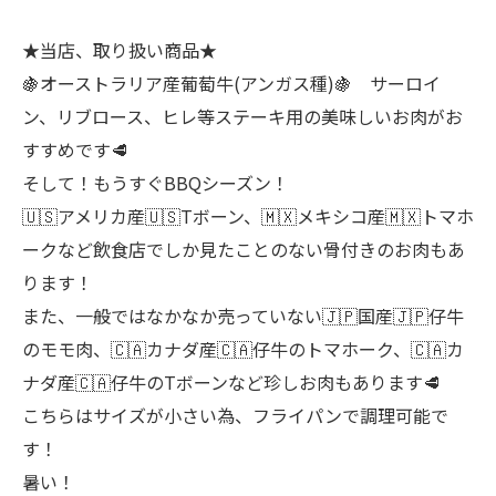
★当店、取り扱い商品★
🍇オーストラリア産葡萄牛(アンガス種)🍇 サーロイ
ン、リブロース、ヒレ等ステーキ用の美味しいお肉がお
すすめです🥩
そして！もうすぐBBQシーズン！
🇺🇸アメリカ産🇺🇸Tボーン、🇲🇽メキシコ産🇲🇽トマホ
ークなど飲食店でしか見たことのない骨付きのお肉もあ
ります！
また、一般ではなかなか売っていない🇯🇵国産🇯🇵仔牛
のモモ肉、🇨🇦カナダ産🇨🇦仔牛のトマホーク、🇨🇦カ
ナダ産🇨🇦仔牛のTボーンなど珍しお肉もあります🥩
こちらはサイズが小さい為、フライパンで調理可能で
す！
暑い！