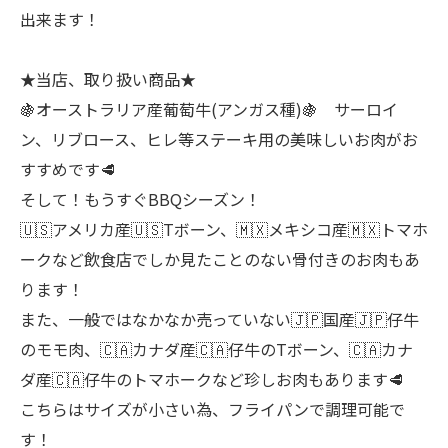
出来ます！
★当店、取り扱い商品★
🍇オーストラリア産葡萄牛(アンガス種)🍇 サーロイ
ン、リブロース、ヒレ等ステーキ用の美味しいお肉がお
すすめです🥩
そして！もうすぐBBQシーズン！
🇺🇸アメリカ産🇺🇸Tボーン、🇲🇽メキシコ産🇲🇽トマホ
ークなど飲食店でしか見たことのない骨付きのお肉もあ
ります！
また、一般ではなかなか売っていない🇯🇵国産🇯🇵仔牛
のモモ肉、🇨🇦カナダ産🇨🇦仔牛のTボーン、🇨🇦カナ
ダ産🇨🇦仔牛のトマホークなど珍しお肉もあります🥩
こちらはサイズが小さい為、フライパンで調理可能で
す！