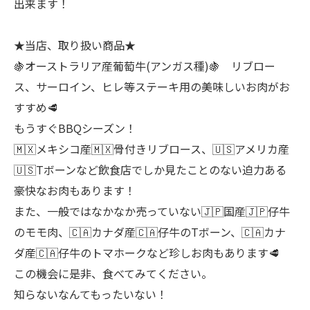
出来ます！
★当店、取り扱い商品★
🍇オーストラリア産葡萄牛(アンガス種)🍇 リブロー
ス、サーロイン、ヒレ等ステーキ用の美味しいお肉がお
すすめ🥩
もうすぐBBQシーズン！
🇲🇽メキシコ産🇲🇽骨付きリブロース、🇺🇸アメリカ産
🇺🇸Tボーンなど飲食店でしか見たことのない迫力ある
豪快なお肉もあります！
また、一般ではなかなか売っていない🇯🇵国産🇯🇵仔牛
のモモ肉、🇨🇦カナダ産🇨🇦仔牛のTボーン、🇨🇦カナ
ダ産🇨🇦仔牛のトマホークなど珍しお肉もあります🥩
この機会に是非、食べてみてください。
知らないなんてもったいない！