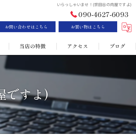
いらっしゃいませ！(世田谷の肉屋ですよ)
090-4627-6093
お問い合わせはこちら
お買い物はこちら
当店の特徴
アクセス
ブログ
ステーキ
漫画特集
BBQ
屋ですよ)
販売
持ち帰り