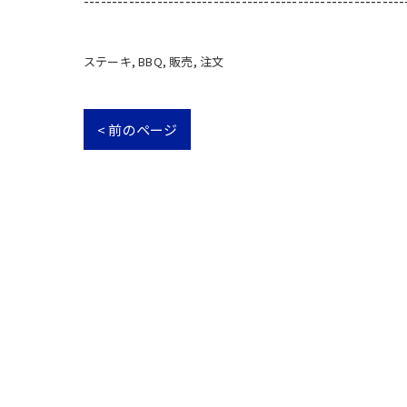
---------------------------------------------------------
ステーキ
BBQ
販売
注文
< 前のページ