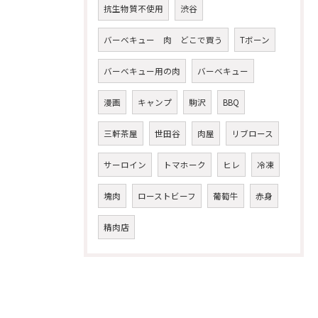
抗生物質不使用
渋谷
バーベキュー 肉 どこで買う
Tボーン
バーベキュー用の肉
バーベキュー
漫画
キャンプ
駒沢
BBQ
三軒茶屋
世田谷
肉屋
リブロース
サーロイン
トマホーク
ヒレ
冷凍
塊肉
ローストビーフ
葡萄牛
赤身
精肉店