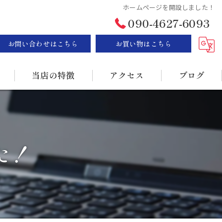
ホームページを開設しました！
090-4627-6093
お問い合わせはこちら
お買い物はこちら
当店の特徴
アクセス
ブログ
ステーキ
漫画特集
BBQ
た！
販売
持ち帰り